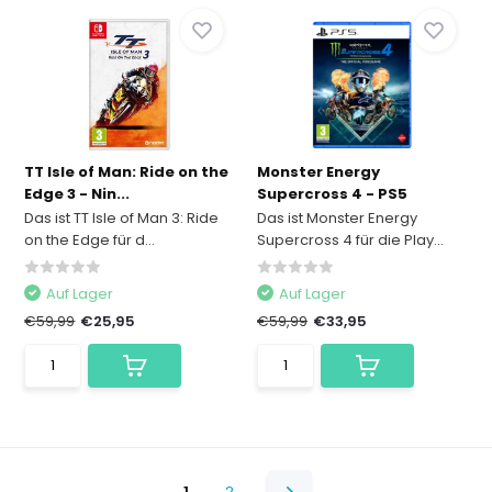
TT Isle of Man: Ride on the
Monster Energy
Edge 3 - Nin...
Supercross 4 - PS5
Das ist TT Isle of Man 3: Ride
Das ist Monster Energy
on the Edge für d...
Supercross 4 für die Play...
Auf Lager
Auf Lager
€59,99
€25,95
€59,99
€33,95
1
2