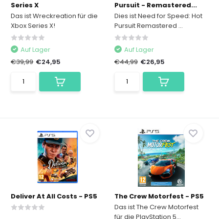
Series X
Pursuit - Remastered...
Das ist Wreckreation für die
Dies ist Need for Speed: Hot
Xbox Series X!
Pursuit Remastered ...
Auf Lager
Auf Lager
€39,99
€24,95
€44,99
€26,95
Deliver At All Costs - PS5
The Crew Motorfest - PS5
Das ist The Crew Motorfest
für die PlayStation 5...