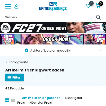
0
0
Vóór 22:00 besteld op werkdagen, volgende dag in huis!
Schlagworte
Artikel mit Schlagwort Racen
Filter
42
Produkte
Am meisten angesehen
Niedrigster
Preis
Höchster Preis