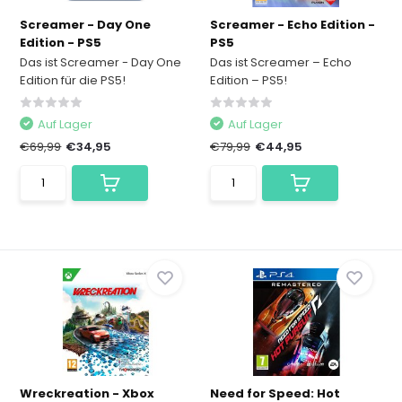
Screamer - Day One
Screamer - Echo Edition -
Edition - PS5
PS5
Das ist Screamer - Day One
Das ist Screamer – Echo
Edition für die PS5!
Edition – PS5!
Auf Lager
Auf Lager
€69,99
€34,95
€79,99
€44,95
Wreckreation - Xbox
Need for Speed: Hot