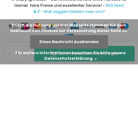
Gamer: faire Preise und exzellenter Service! -
RSS feed
4,7
- Wat zeggen klanten over ons?
Durch die Nutzung unserer Webseite stimmen Sie dem
Gebrauch von Cookies zur Verbesserung dieser Seite zu.
Diese Nachricht Ausblenden
-
+
Für weitere Informationen beachten Sie bitte unsere
Zum Warenkorb hinzufügen
Datenschutzerklärung. »