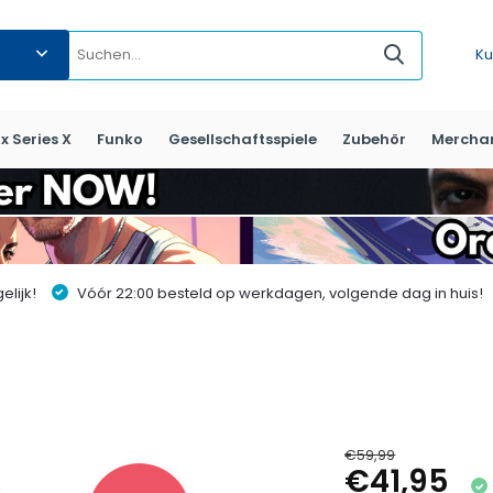
Ku
x Series X
Funko
Gesellschaftsspiele
Zubehör
Mercha
lijk!
Vóór 22:00 besteld op werkdagen, volgende dag in huis!
€59,99
€41,95