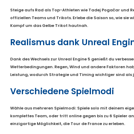
Steige aufs Rad als Top-Athleten wie Tadej Pogačar und R
offiziellen Teams und Trikots. Erlebe die Saison so, wie sie w
Kampf um das Gelbe Trikot hautnah.
Realismus dank Unreal Engi
Dank des Wechsels zur Unreal Engine 5 genießt du verbess
Wetterbedingungen. Regen, Wind und andere Faktoren haben
Leistung, wodurch Strategie und Timing wichtiger sind als j
Verschiedene Spielmodi
Wähle aus mehreren Spielmodi: Spiele solo mit deinem eige
komplettes Team, oder tritt online gegen bis zu 6 Spieler an
einzigartige Möglichkeit, die Tour de France zu erleben.