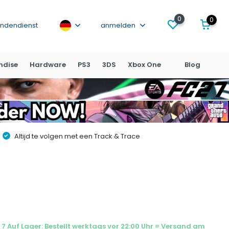
0
0
ndendienst
anmelden
ndise
Hardware
PS3
3DS
Xbox One
Blog
Altijd te volgen met een Track & Trace
7 Auf Lager: Bestellt werktags vor 22:00 Uhr = Versand am