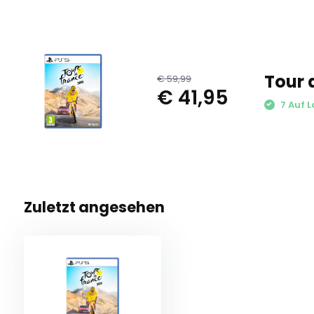
Tour 
€ 59,99
€ 41,95
7 Auf L
Zuletzt angesehen