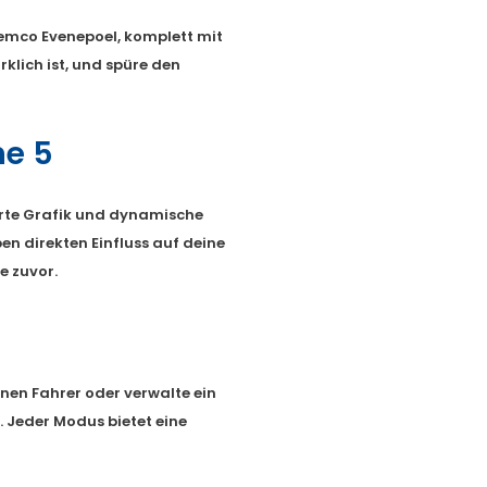
emco Evenepoel, komplett mit
irklich ist, und spüre den
ne 5
erte Grafik und dynamische
 direkten Einfluss auf deine
e zuvor.
nen Fahrer oder verwalte ein
. Jeder Modus bietet eine