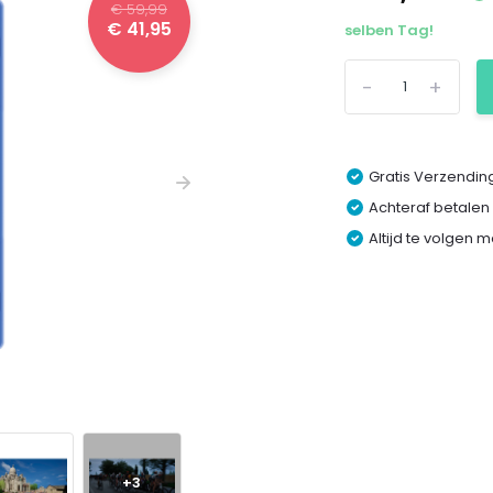
€ 59,99
€ 41,95
selben Tag!
-
+
Gratis Verzending
Achteraf betalen
Altijd te volgen 
+3