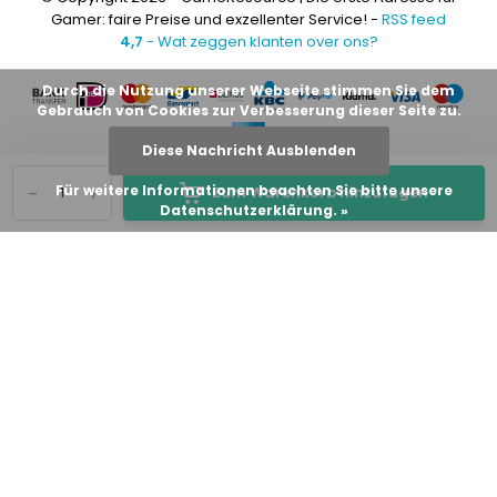
Gamer: faire Preise und exzellenter Service! -
RSS feed
4,7
- Wat zeggen klanten over ons?
Durch die Nutzung unserer Webseite stimmen Sie dem
Gebrauch von Cookies zur Verbesserung dieser Seite zu.
Diese Nachricht Ausblenden
-
+
Für weitere Informationen beachten Sie bitte unsere
Zum Warenkorb hinzufügen
Datenschutzerklärung. »