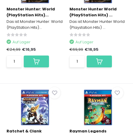
Monster Hunter: World
Monster Hunter World
(PlayStation Hits)...
(PlayStation Hits) ...
Das ist Monster Hunter: World
Das ist Monster Hunter World
(PlayStation Hits)...
(Playstation Hits) ...
Auf Lager
Auf Lager
€24,99
€16,95
€69,99
€16,95
Ratchet & Clank
Rayman Legends