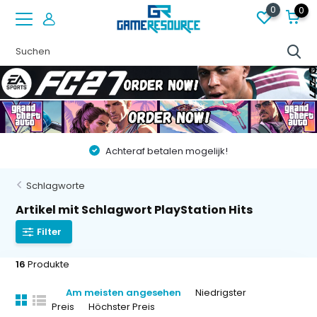
0
0
Achteraf betalen mogelijk!
Schlagworte
Artikel mit Schlagwort PlayStation Hits
Filter
16
Produkte
Am meisten angesehen
Niedrigster
Preis
Höchster Preis