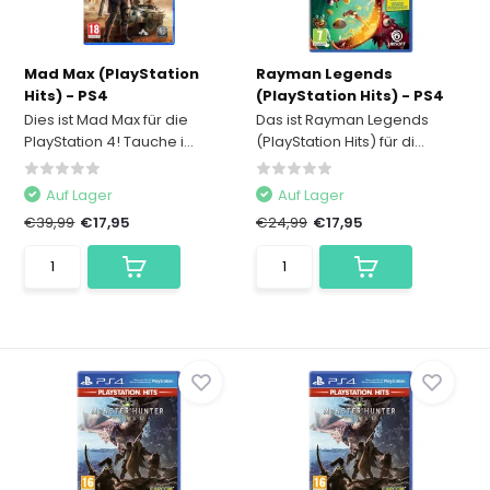
Mad Max (PlayStation
Rayman Legends
Hits) - PS4
(PlayStation Hits) - PS4
Dies ist Mad Max für die
Das ist Rayman Legends
PlayStation 4! Tauche i...
(PlayStation Hits) für di...
Auf Lager
Auf Lager
€39,99
€17,95
€24,99
€17,95