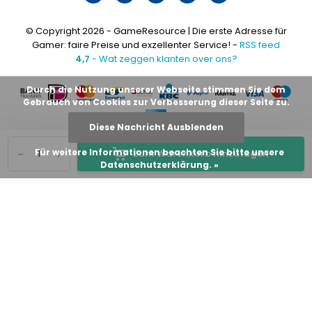
© Copyright 2026 - GameResource | Die erste Adresse für
Gamer: faire Preise und exzellenter Service! -
RSS feed
4,7
- Wat zeggen klanten over ons?
Durch die Nutzung unserer Webseite stimmen Sie dem
Gebrauch von Cookies zur Verbesserung dieser Seite zu.
Diese Nachricht Ausblenden
-
+
Für weitere Informationen beachten Sie bitte unsere
Zum Warenkorb hinzufügen
Datenschutzerklärung. »