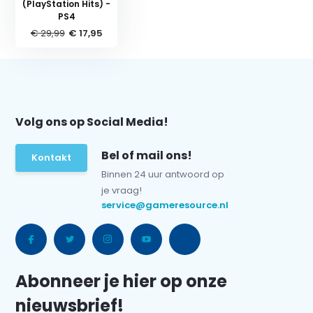
(PlayStation Hits) -
PS4
€ 29,99
€ 17,95
Volg ons op Social Media!
Bel of mail ons!
Kontakt
Binnen 24 uur antwoord op
je vraag!
service@gameresource.nl
Abonneer je hier op onze
nieuwsbrief!