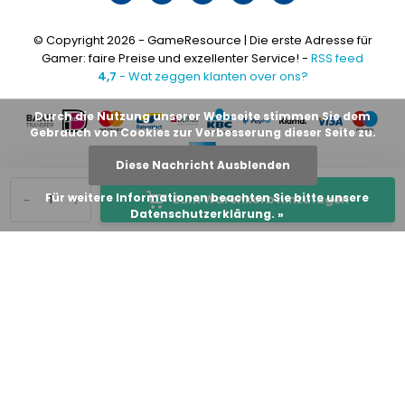
© Copyright 2026 - GameResource | Die erste Adresse für
Gamer: faire Preise und exzellenter Service! -
RSS feed
4,7
- Wat zeggen klanten over ons?
Durch die Nutzung unserer Webseite stimmen Sie dem
Gebrauch von Cookies zur Verbesserung dieser Seite zu.
Diese Nachricht Ausblenden
-
+
Für weitere Informationen beachten Sie bitte unsere
Zum Warenkorb hinzufügen
Datenschutzerklärung. »