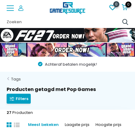
0
0
Vóór 22:00 besteld op werkdagen, volgende dag in huis!
Tags
Producten getagd met Pop Games
Filters
27
Producten
Meest bekeken
Laagste prijs
Hoogste prijs