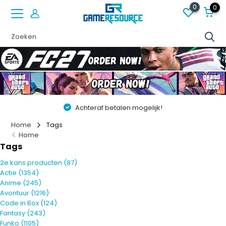
0
0
Achteraf betalen mogelijk!
Home
Tags
Home
Tags
2e kans producten
(87)
Actie
(1354)
Anime
(245)
Avontuur
(1216)
Code in Box
(124)
Fantasy
(243)
Funko
(1105)