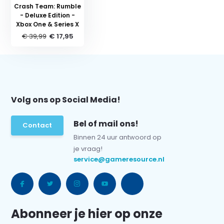
Crash Team: Rumble
- Deluxe Edition -
Xbox One & Series X
€ 39,99
€ 17,95
Volg ons op Social Media!
Bel of mail ons!
Contact
Binnen 24 uur antwoord op
je vraag!
service@gameresource.nl
Abonneer je hier op onze