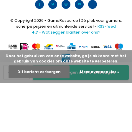
© Copyright 2026 - GameResource | Dé plek voor gamers:
scherpe prijzen en uitmuntende service! -
RSS-feed
4,7
- Wat zeggen klanten over ons?
Door het gebruiken van onze website, ga je akkoord met het
gebruik van cookies om onze website te verbeteren.
-
+
Dit bericht verbergen
Meer over cookies »
Toevoegen aan winkelwagen