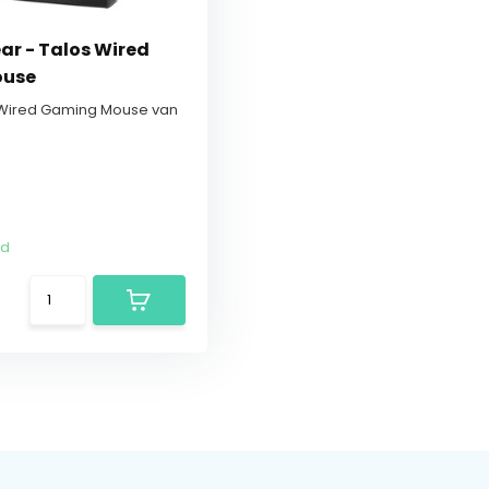
ar - Talos Wired
ouse
s Wired Gaming Mouse van
ad