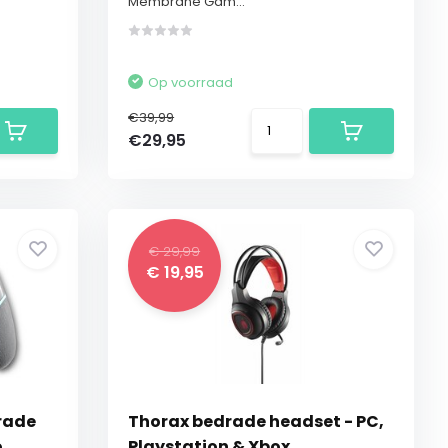
Membrane Gam...
Op voorraad
€39,99
€29,95
€ 29,99
€ 19,95
rade
Thorax bedrade headset - PC,
o
Playstation & Xbox