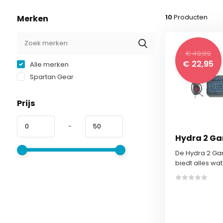
10
Producten
Merken
€ 49,99
€ 22,95
Alle merken
Spartan Gear
Prijs
-
Hydra 2 G
De Hydra 2 G
biedt alles wat .