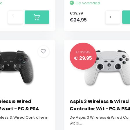
ad
Op voorraad
€39,99
€24,95
€ 49,99
€ 29,95
eless & Wired
Aspis 3 Wireless & Wired
Zwart - PC & PS4
Controller Wit - PC & PS
less & Wired Controller in
De Aspis 3 Wireless & Wired Cont
wit bi...