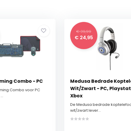
€ 39,99
€ 24,95
aming Combo - PC
Medusa Bedrade Koptel
Wit/Zwart - PC, Playstat
aming Combo voor PC
Xbox
..
De Medusa bedrade koptelefoo
wit/zwart lever...