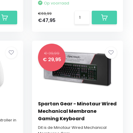
Op voorraad
€69,99
€47,95
€ 39,99
€ 29,95
Spartan Gear - Minotaur Wired
4
Mechanical Membrane
Gaming Keyboard
roller in
Dit is de Minotaur Wired Mechanical