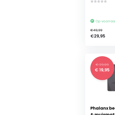
Op voorra
€49,99
€29,95
€ 29,99
€ 19,95
Phalanx b
& muismat 