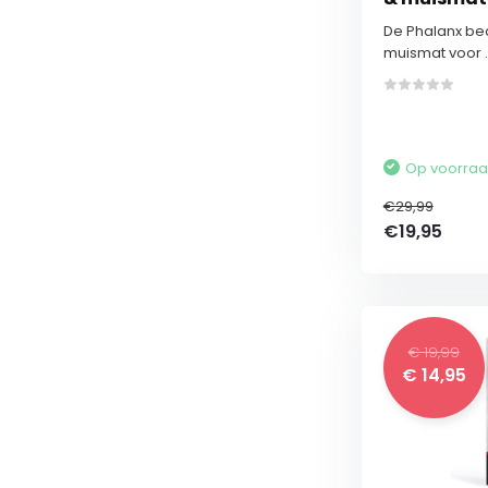
De Phalanx be
muismat voor ..
Op voorra
€29,99
€19,95
€ 19,99
€ 14,95