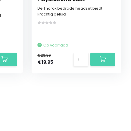
De Thorax bedrade headset biedt
krachtig geluid ...
l
Op voorraad
€29,99
€19,95