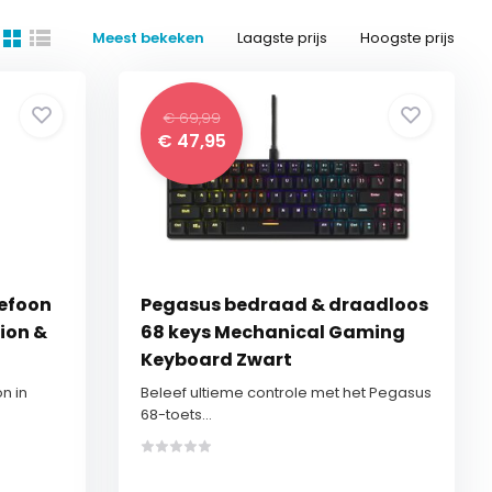
Meest bekeken
Laagste prijs
Hoogste prijs
€ 69,99
€ 47,95
efoon
Pegasus bedraad & draadloos
ion &
68 keys Mechanical Gaming
Keyboard Zwart
n in
Beleef ultieme controle met het Pegasus
68-toets...