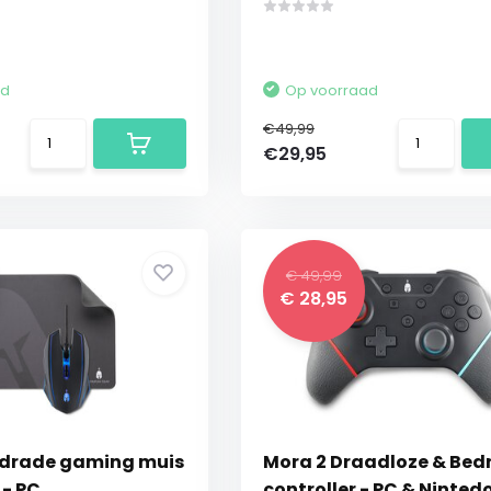
ad
Op voorraad
€49,99
€29,95
€ 49,99
€ 28,95
edrade gaming muis
Mora 2 Draadloze & Bed
- PC
controller - PC & Ninted