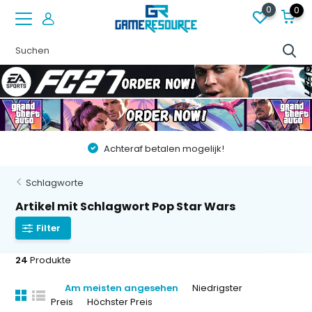
0
0
Vóór 22:00 besteld op werkdagen, volgende dag in huis!
Schlagworte
Artikel mit Schlagwort Pop Star Wars
Filter
24
Produkte
Am meisten angesehen
Niedrigster
Preis
Höchster Preis