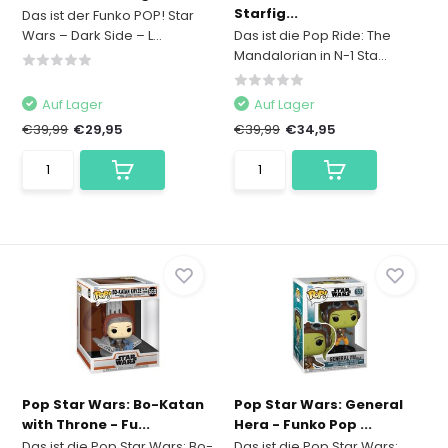
Starfig...
Das ist der Funko POP! Star
Wars – Dark Side – L...
Das ist die Pop Ride: The
Mandalorian in N-1 Sta...
Auf Lager
Auf Lager
€39,99
€29,95
€39,99
€34,95
Pop Star Wars: Bo-Katan
Pop Star Wars: General
with Throne - Fu...
Hera - Funko Pop ...
Das ist die Pop Star Wars: Bo-
Das ist die Pop Star Wars: