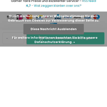
Gamer: faire Preise und exzellenter Service! -
RSS feed
4,7
- Wat zeggen klanten over ons?
Durch die Nutzung unserer Webseite stimmen Sie dem
Gebrauch von Cookies zur Verbesserung dieser Seite zu.
Diese Nachricht Ausblenden
-
+
Für weitere Informationen beachten Sie bitte unsere
Zum Warenkorb hinzufügen
Datenschutzerklärung. »