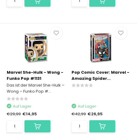
Marvel She-Hulk - Wong -
Pop Comic Cover: Marvel -
Funko Pop #1131
Amazing Spider...
Das ist der Marvel She-Hulk –
Wong – Funko Pop #...
Auf Lager
Auf Lager
€29,99
€14,95
€42,99
€26,95