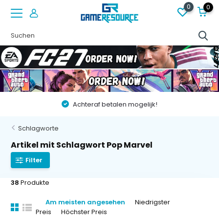
0
0
Vóór 22:00 besteld op werkdagen, volgende dag in huis!
Schlagworte
Artikel mit Schlagwort Pop Marvel
Filter
38
Produkte
Am meisten angesehen
Niedrigster
Preis
Höchster Preis