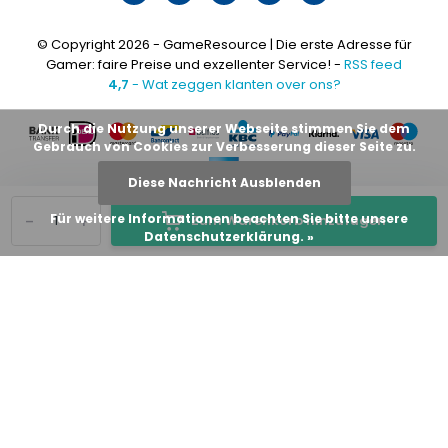
© Copyright 2026 - GameResource | Die erste Adresse für
Gamer: faire Preise und exzellenter Service! -
RSS feed
4,7
- Wat zeggen klanten over ons?
Durch die Nutzung unserer Webseite stimmen Sie dem
Gebrauch von Cookies zur Verbesserung dieser Seite zu.
Diese Nachricht Ausblenden
-
+
Für weitere Informationen beachten Sie bitte unsere
Zum Warenkorb hinzufügen
Datenschutzerklärung. »