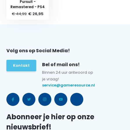
Pursuit -
Remastered - PS4
€ 44,99
€ 26,95
Volg ons op Social Media!
Bel of mail ons!
Kontakt
Binnen 24 uur antwoord op
je vraag!
service@gameresource.nl
Abonneer je hier op onze
nieuwsbrief!