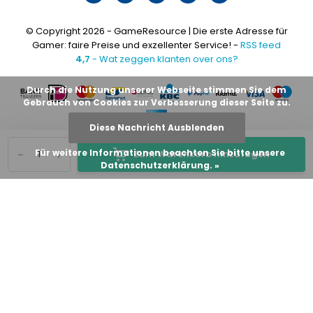
© Copyright 2026 - GameResource | Die erste Adresse für
Gamer: faire Preise und exzellenter Service! -
RSS feed
4,7
- Wat zeggen klanten over ons?
Durch die Nutzung unserer Webseite stimmen Sie dem
Gebrauch von Cookies zur Verbesserung dieser Seite zu.
Diese Nachricht Ausblenden
-
+
Für weitere Informationen beachten Sie bitte unsere
Zum Warenkorb hinzufügen
Datenschutzerklärung. »