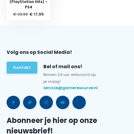
(PlayStation Hits) -
PS4
€ 39,99
€ 17,95
Volg ons op Social Media!
Bel of mail ons!
Kontakt
Binnen 24 uur antwoord op
je vraag!
service@gameresource.nl
Abonneer je hier op onze
nieuwsbrief!