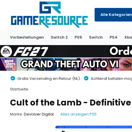
Alle Kategorien
Vorbestellungen
Switch 2
PS5
Switch
PS4
Xbo
Gratis Verzending en Retour (NL)
Achteraf betalen moge
Startseite
Cult of the Lamb - Definitive
Marke:
Devolver Digital
Alles anzeigen PS5