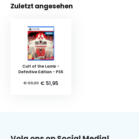
Zuletzt angesehen
Cult of the Lamb -
Definitive Edition - PS5
€ 51,95
€ 69,99
Volg ons op Social Media!