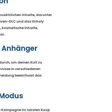
ion
 zusätzlichen Inhalte, darunter
lhaven-DLC und das Unholy
, kosmetische Inhalte,
ar.
e Anhänger
durch, um deinen Kult zu
mnisse in verschiedenen
heidung beeinflusst das
-Modus
te Kampagne im lokalen Koop