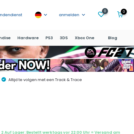
0
0
ndendienst
anmelden
ndise
Hardware
PS3
3DS
Xbox One
Blog
Altijd te volgen met een Track & Trace
2 Auf Lager: Bestellt werktags vor 22:00 Uhr = Versand am