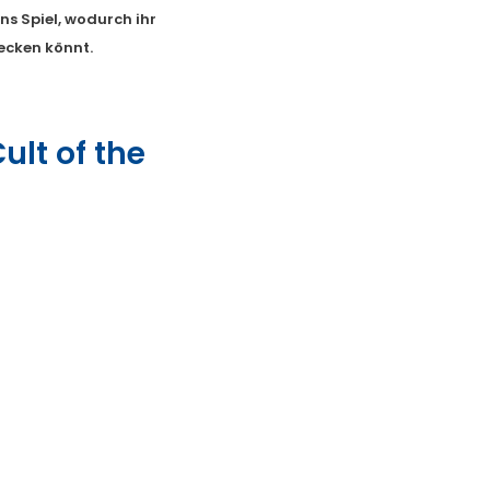
ins Spiel, wodurch ihr
ecken könnt.
Cult of the