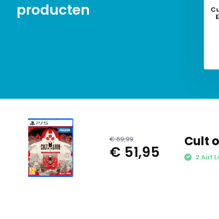
producten
Cu
E
Cult o
€ 69,99
€ 51,95
2 Auf L