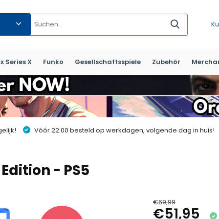
Ku
x Series X
Funko
Gesellschaftsspiele
Zubehör
Mercha
lijk!
Vóór 22:00 besteld op werkdagen, volgende dag in huis!
 Edition - PS5
€69,99
€51,95