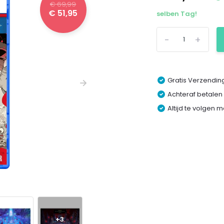
€ 69,99
€ 51,95
selben Tag!
-
+
Gratis Verzending
Achteraf betalen
Altijd te volgen 
+3