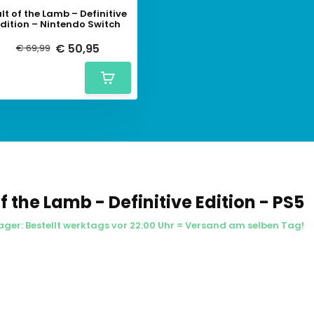
lt of the Lamb – Definitive
dition – Nintendo Switch
€ 50,95
€ 69,99
f the Lamb - Definitive Edition - PS5
ager: Bestellt werktags vor 22:00 Uhr = Versand am selben Tag!