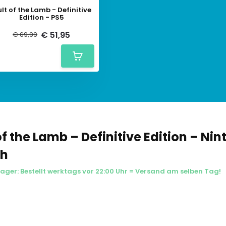
lt of the Lamb - Definitive
Edition - PS5
€ 51,95
€ 69,99
of the Lamb – Definitive Edition – Ni
ch
Lager: Bestellt werktags vor 22:00 Uhr = Versand am selben Tag!