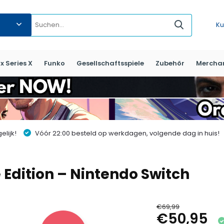
Ku
x Series X
Funko
Gesellschaftsspiele
Zubehör
Mercha
lijk!
Vóór 22:00 besteld op werkdagen, volgende dag in huis!
e Edition – Nintendo Switch
€69,99
€50,95