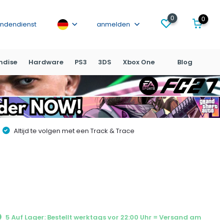
0
0
ndendienst
anmelden
ndise
Hardware
PS3
3DS
Xbox One
Blog
Altijd te volgen met een Track & Trace
5 Auf Lager: Bestellt werktags vor 22:00 Uhr = Versand am