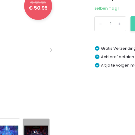
€ 69,99
€ 50,95
selben Tag!
-
+
Gratis Verzending
Achteraf betalen
Altijd te volgen 
+3