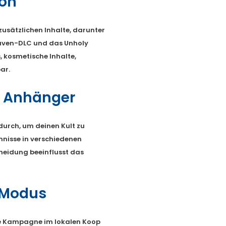
ion
 zusätzlichen Inhalte, darunter
lhaven-DLC und das Unholy
, kosmetische Inhalte,
ar.
e Anhänger
durch, um deinen Kult zu
mnisse in verschiedenen
heidung beeinflusst das
-Modus
te Kampagne im lokalen Koop