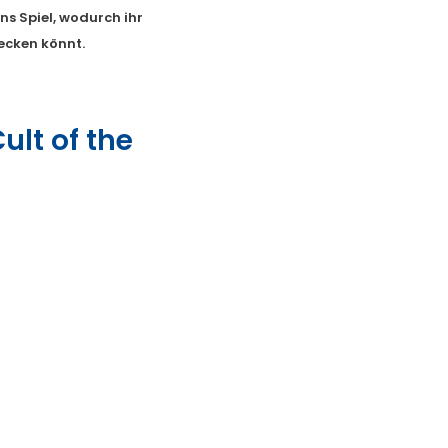
ins Spiel, wodurch ihr
ecken könnt.
Cult of the