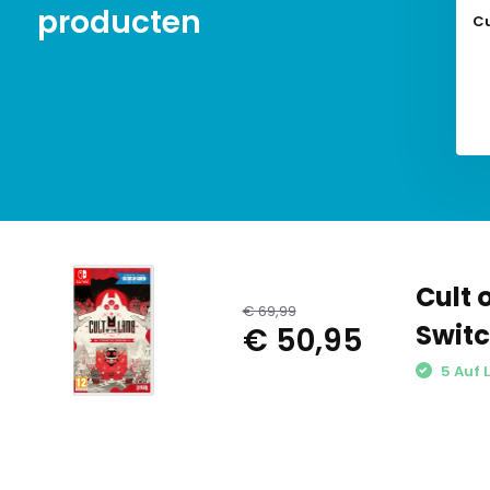
producten
Cu
Cult 
€ 69,99
Swit
€ 50,95
5 Auf 