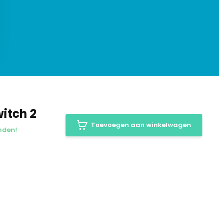
witch 2
Toevoegen aan winkelwagen
onden!