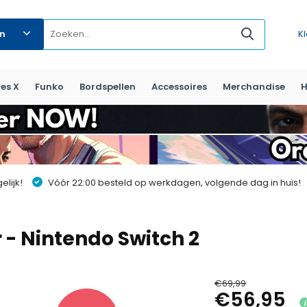
ën
K
es X
Funko
Bordspellen
Accessoires
Merchandise
H
lijk!
Vóór 22:00 besteld op werkdagen, volgende dag in huis!
r - Nintendo Switch 2
€69,99
€56,95