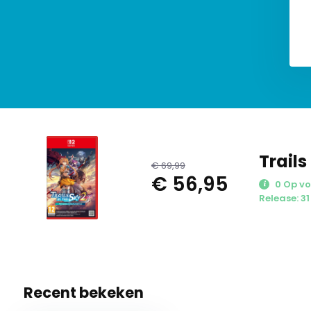
Trails
€ 69,99
€ 56,95
0 Op vo
Release: 3
Recent bekeken