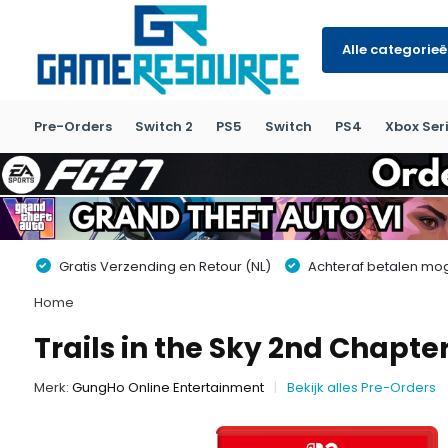
Alle categorie
Pre-Orders
Switch 2
PS5
Switch
PS4
Xbox Seri
Gratis Verzending en Retour (NL)
Achteraf betalen moge
Home
Trails in the Sky 2nd Chapte
Merk:
GungHo Online Entertainment
Bekijk alles Pre-Orders