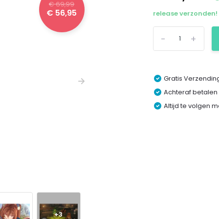
€ 69,99
€ 56,95
release verzonden! 
-
+
Gratis Verzending
Achteraf betalen
Altijd te volgen 
+3