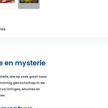
res
e en mysterie
stelle, die op zoek gaat naar
imzinnig genootschap in de
ol intriges, emoties en
ten.