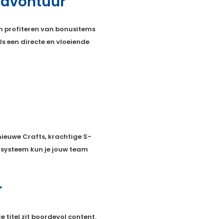
e avontuur
en profiteren van bonusitems
als een directe en vloeiende
ieuwe Crafts, krachtige S-
-systeem kun je jouw team
r
titel zit boordevol content.