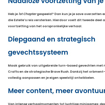
Naadloze voortzetting van j
Heb je
1st Chapter
gespeeld? Dan kun je je save overzetten 
die Estelle’s reis versterken. Hierdoor voelt dit tweede deel 
voortzetting van het oorspronkelijke verhaal.
Diepgaand en strategisch
gevechtssysteem
Maak gebruik van uitgebreide turn-based gevechten met n
Crafts en de strategische Brave Rush. Dankzij het orbment
volledig aanpassen en je eigen speelstijl ontwikkelen.
Meer content, meer avontuu
Van intense verhaalmomenten tot luchtige minigames: deze 