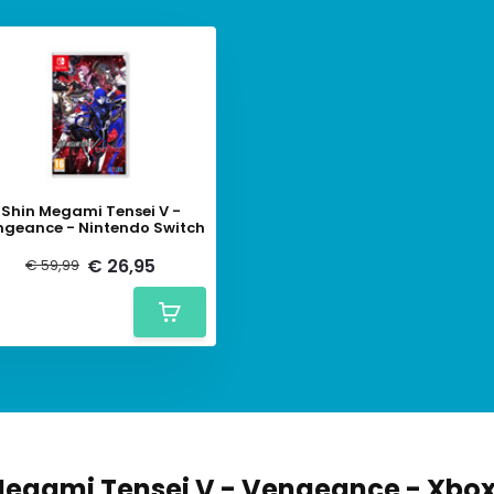
Shin Megami Tensei V -
ngeance - Nintendo Switch
€ 26,95
€ 59,99
Megami Tensei V - Vengeance - Xbo