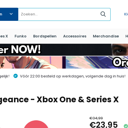
ën
K
es X
Funko
Bordspellen
Accessoires
Merchandise
H
lijk!
Vóór 22:00 besteld op werkdagen, volgende dag in huis!
geance - Xbox One & Series X
€34,99
€23,95