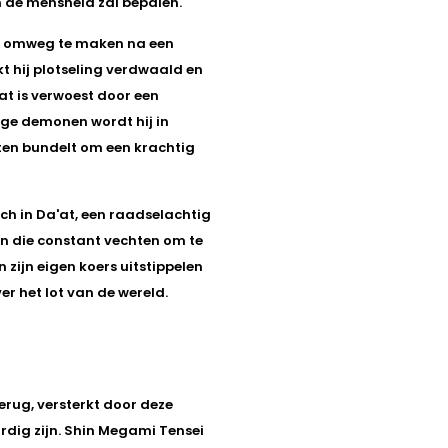
van de mensheid zal bepalen.
e omweg te maken na een
 hij plotseling verdwaald en
at is verwoest door een
ige demonen wordt hij in
hten bundelt om een krachtig
 in Da'at, een raadselachtig
n die constant vechten om te
ijn eigen koers uitstippelen
r het lot van de wereld.
erug, versterkt door deze
rdig zijn. Shin Megami Tensei