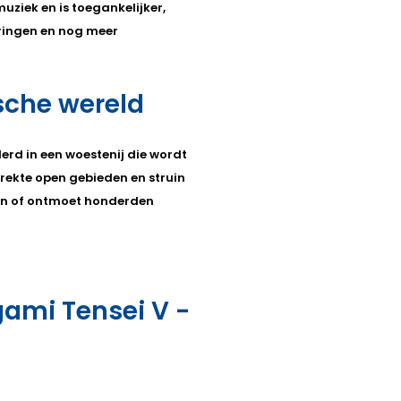
ziek en is toegankelijker,
ringen en nog meer
sche wereld
erd in een woestenij die wordt
rekte open gebieden en struin
en of ontmoet honderden
gami Tensei V -