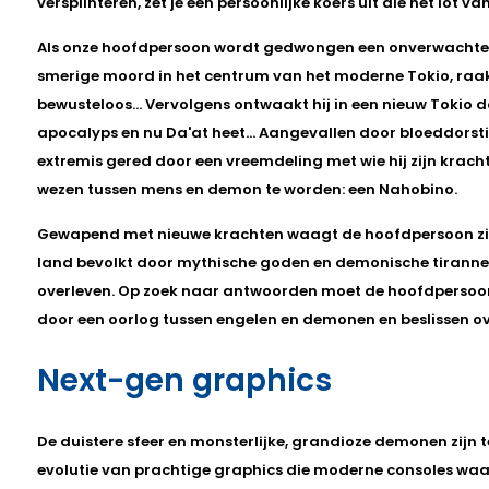
versplinteren, zet je een persoonlijke koers uit die het lot 
Als onze hoofdpersoon wordt gedwongen een onverwacht
smerige moord in het centrum van het moderne Tokio, raakt
bewusteloos... Vervolgens ontwaakt hij in een nieuw Tokio d
apocalyps en nu Da'at heet... Aangevallen door bloeddorst
extremis gered door een vreemdeling met wie hij zijn krac
wezen tussen mens en demon te worden: een Nahobino.
Gewapend met nieuwe krachten waagt de hoofdpersoon zich
land bevolkt door mythische goden en demonische tiranne
overleven. Op zoek naar antwoorden moet de hoofdpersoon z
door een oorlog tussen engelen en demonen en beslissen ove
Next-gen graphics
De duistere sfeer en monsterlijke, grandioze demonen zijn t
evolutie van prachtige graphics die moderne consoles waa