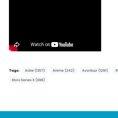
Tags:
Actie (1357)
Anime (242)
Avontuur (1291)
R
Xbox Series X (398)