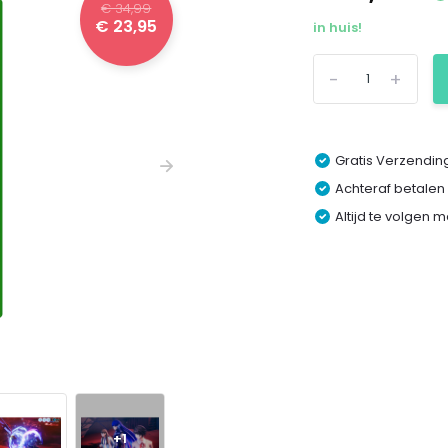
€ 34,99
€ 23,95
in huis!
-
+
Gratis Verzending
Achteraf betalen
Altijd te volgen 
+1