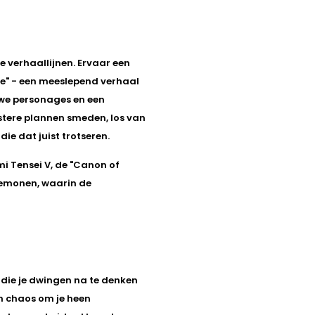
 verhaallijnen. Ervaar een
" - een meeslepend verhaal
uwe personages en een
stere plannen smeden, los van
ie dat juist trotseren.
mi Tensei V, de "Canon of
demonen, waarin de
die je dwingen na te denken
en chaos om je heen