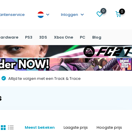
0
0
lantenservice
Inloggen
ardware
PS3
3DS
Xbox One
PC
Blog
Altijd te volgen met een Track & Trace
s
Meest bekeken
Laagste prijs
Hoogste prijs