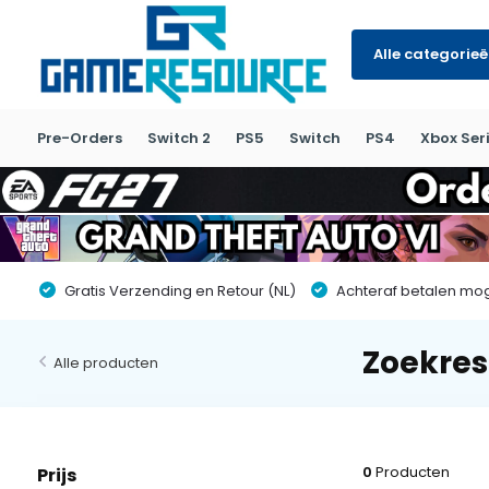
Alle categorie
Pre-Orders
Switch 2
PS5
Switch
PS4
Xbox Seri
Gratis Verzending en Retour (NL)
Achteraf betalen moge
Zoekres
Alle producten
0
Producten
Prijs