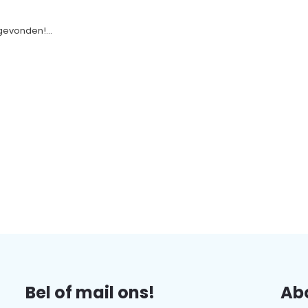
evonden!...
Bel of mail ons!
Abo