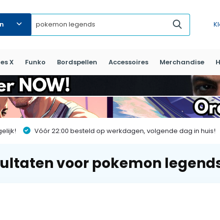
ën
K
es X
Funko
Bordspellen
Accessoires
Merchandise
H
lijk!
Vóór 22:00 besteld op werkdagen, volgende dag in huis!
ultaten voor pokemon legend