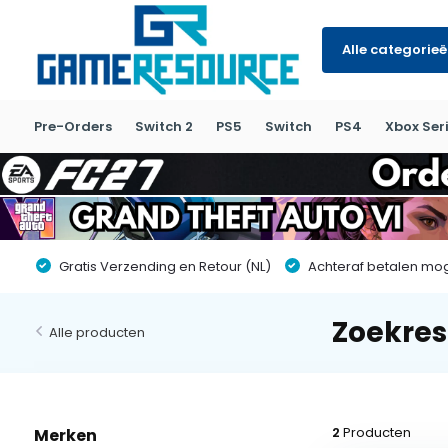
Alle categorie
Pre-Orders
Switch 2
PS5
Switch
PS4
Xbox Seri
Gratis Verzending en Retour (NL)
Achteraf betalen moge
Zoekres
Alle producten
2
Producten
Merken