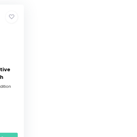
tive
ch
Edition