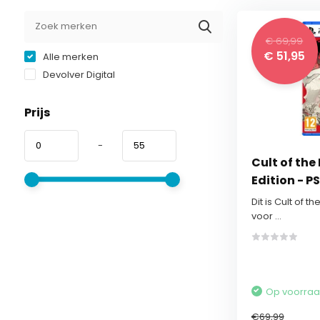
€ 69,99
€ 51,95
Alle merken
Devolver Digital
Prijs
-
Cult of the
Edition - P
Dit is Cult of t
voor ...
Op voorra
€69,99