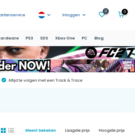
0
0
lantenservice
Inloggen
ardware
PS3
3DS
Xbox One
PC
Blog
Altijd te volgen met een Track & Trace
Meest bekeken
Laagste prijs
Hoogste prijs