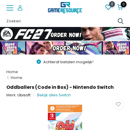
0
0
len mogelijk!
Vóór 22:00 besteld op werkdagen,
Home
Home
Oddballers (Code in Box) - Nintendo Switch
Merk:
Ubisoft
Bekijk alles Switch