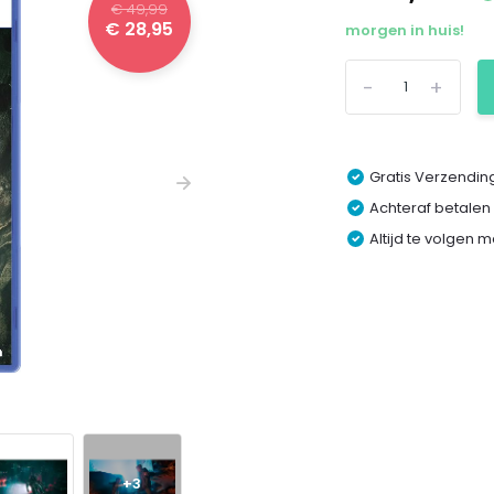
€ 49,99
€ 28,95
morgen in huis!
-
+
Gratis Verzending
Achteraf betalen
Altijd te volgen 
+3