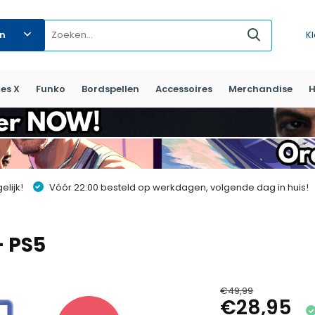
ën
K
es X
Funko
Bordspellen
Accessoires
Merchandise
H
lijk!
Vóór 22:00 besteld op werkdagen, volgende dag in huis!
- PS5
€49,99
€28,95