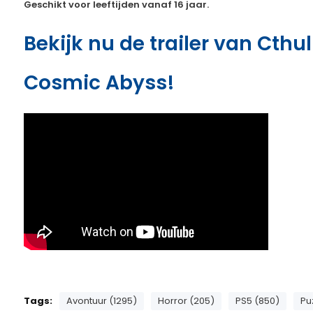
Geschikt voor leeftijden vanaf 16 jaar.
Bekijk nu de trailer van Cthu
Cosmic Abyss!
Tags:
Avontuur (1295)
Horror (205)
PS5 (850)
Pu