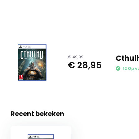
Cthul
€ 49,99
€ 28,95
12 Op v
Recent bekeken