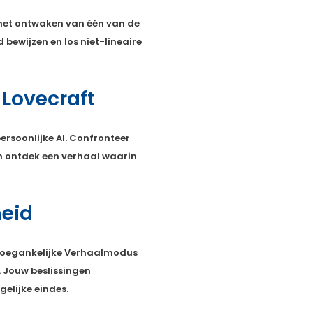
 het ontwaken van één van de
bewijzen en los niet-lineaire
 Lovecraft
rsoonlijke AI. Confronteer
n ontdek een verhaal waarin
heid
 toegankelijke Verhaalmodus
 Jouw beslissingen
elijke eindes.