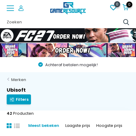
0
0
Vóór 22:00 besteld op werkdagen, volgende dag in huis!
Merken
Ubisoft
Filters
42
Producten
Meest bekeken
Laagste prijs
Hoogste prijs