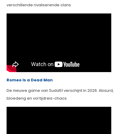
verschillende rivaliserende clans.
Romeo Is a Dead Man
De nieuwe game van Suda51 verschijnt in 2026. Absurd,
bloederig en vol tijdreis-chaos.