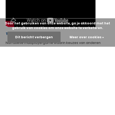
Door het gebruiken van onze website, ga je akkoord met het
gebruik van cookies om onze website te verbeteren.
Tides of Tomorrow
Dit bericht verbergen
Meer over cookies »
Narratieve multiplayergame waarin keuzes van anderen
jouw wereld beïnvloeden. Deze game komt uit op 24 februari
2026.