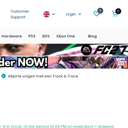
0
0
Customer
Login
Support
Hardware
PS3
3DS
Xbox One
Blog
Altijd te volgen met een Track & Trace
8 In stock: Order before 10:00 PM on weekdays = shipped