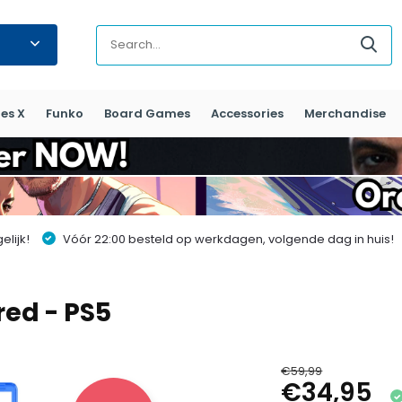
es X
Funko
Board Games
Accessories
Merchandise
lijk!
Vóór 22:00 besteld op werkdagen, volgende dag in huis!
ed - PS5
€59,99
€34,95