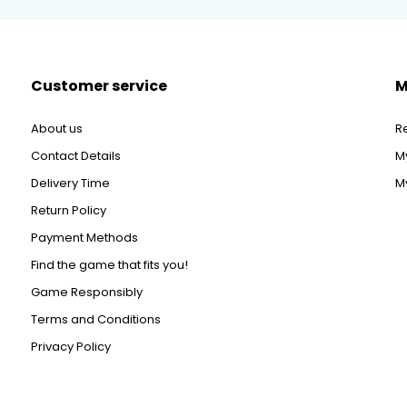
Customer service
M
About us
R
Contact Details
M
Delivery Time
My
Return Policy
Payment Methods
Find the game that fits you!
Game Responsibly
Terms and Conditions
Privacy Policy