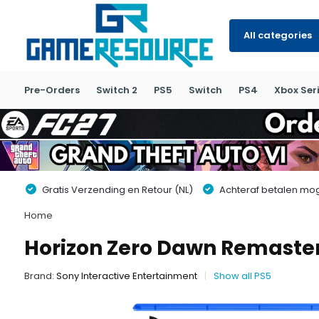
All categories
Pre-Orders
Switch 2
PS5
Switch
PS4
Xbox Seri
Gratis Verzending en Retour (NL)
Achteraf betalen moge
Home
Horizon Zero Dawn Remaster
Brand:
Sony Interactive Entertainment
Show all PS5