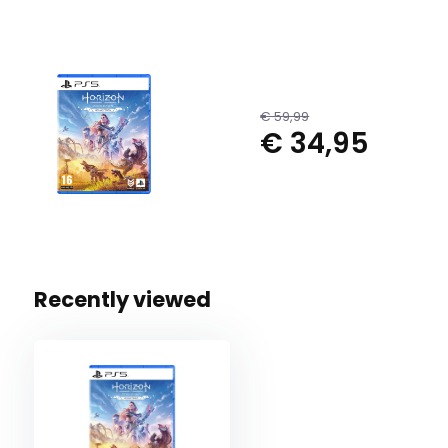
€ 59,99
€ 34,95
Recently viewed