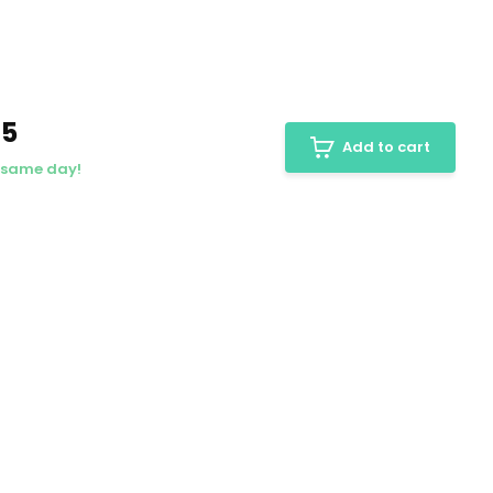
S5
Add to cart
e same day!