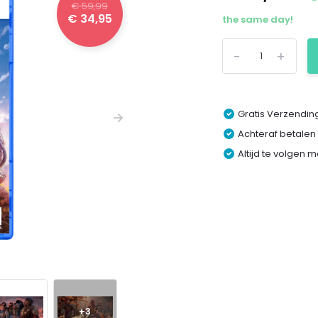
€ 59,99
€ 34,95
the same day!
-
+
Gratis Verzending
Achteraf betalen
Altijd te volgen 
+3