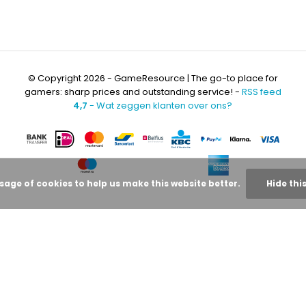
© Copyright 2026 - GameResource | The go-to place for
gamers: sharp prices and outstanding service! -
RSS feed
4,7
- Wat zeggen klanten over ons?
usage of cookies to help us make this website better.
Hide thi