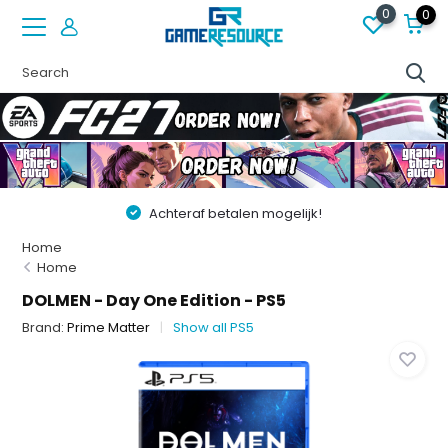
0
0
Vóór 22:00 besteld op werkdagen, volgende dag in huis!
Home
Home
DOLMEN - Day One Edition - PS5
Brand:
Prime Matter
Show all PS5