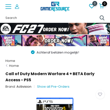
0
0
!
Vóór 22:00 besteld op werkdagen, volgende d
Home
Home
Call of Duty Modern Warfare 4 + BETA Early
Access - PS5
Brand:
Activision
Show all Pre-Orders