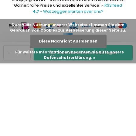
Gamer: faire Preise und exzellenter Service! -
RSS feed
4,7
- Wat zeggen klanten over ons?
Durch die Nutzung unserer Webseite stimmen Sie dem
Gebrauch von Cookies zur Verbesserung dieser Seite zu.
Diese Nachricht Ausblenden
-
+
Für weitere Informationen beachten Sie bitte unsere
Zum Warenkorb hinzufügen
Datenschutzerklärung. »