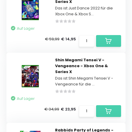
Series X
Das ist Just Dance 2022 für die
Xbox One & Xbox S...
Auf Lager
€ 59,99
€ 14,95
Shin Megami Tensei V -
Vengeance - Xbox One &
Series X
Das ist Shin Megami Tensei V -
Vengeance für die ...
Auf Lager
€ 34,99
€ 23,95
Rabbids Party of Legends -