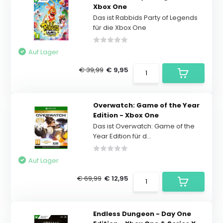
Xbox One
Das ist Rabbids Party of Legends
für die Xbox One
Auf Lager
€ 39,99
€ 9,95
Overwatch: Game of the Year
Edition - Xbox One
Das ist Overwatch: Game of the
Year Edition für d...
Auf Lager
€ 69,99
€ 12,95
Endless Dungeon - Day One