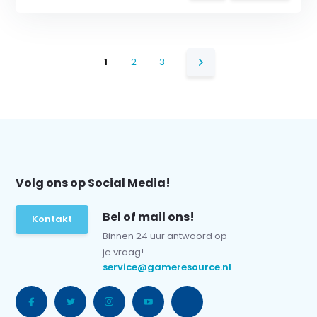
1
2
3
Volg ons op Social Media!
Bel of mail ons!
Kontakt
Binnen 24 uur antwoord op
je vraag!
service@gameresource.nl