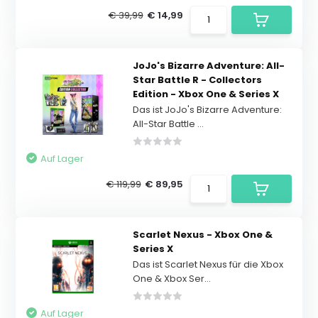
€ 39,99
€ 14,99
JoJo's Bizarre Adventure: All-
Star Battle R - Collectors
Edition - Xbox One & Series X
Das ist JoJo's Bizarre Adventure:
All-Star Battle ...
Auf Lager
€ 119,99
€ 89,95
Scarlet Nexus - Xbox One &
Series X
Das ist Scarlet Nexus für die Xbox
One & Xbox Ser...
Auf Lager