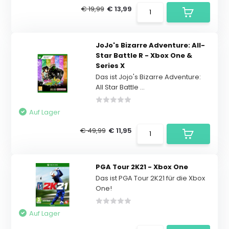
€ 19,99
€ 13,99
JoJo's Bizarre Adventure: All-
Star Battle R - Xbox One &
Series X
Das ist Jojo's Bizarre Adventure:
All Star Battle ...
Auf Lager
€ 49,99
€ 11,95
PGA Tour 2K21 - Xbox One
Das ist PGA Tour 2K21 für die Xbox
One!
Auf Lager