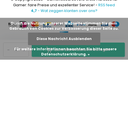
Gamer: faire Preise und exzellenter Service! -
RSS feed
4,7
- Wat zeggen klanten over ons?
Durch die Nutzung unserer Webseite stimmen Sie dem
Gebrauch von Cookies zur Verbesserung dieser Seite zu.
Diese Nachricht Ausblenden
-
+
Für weitere Informationen beachten Sie bitte unsere
Zum Warenkorb hinzufügen
Datenschutzerklärung. »