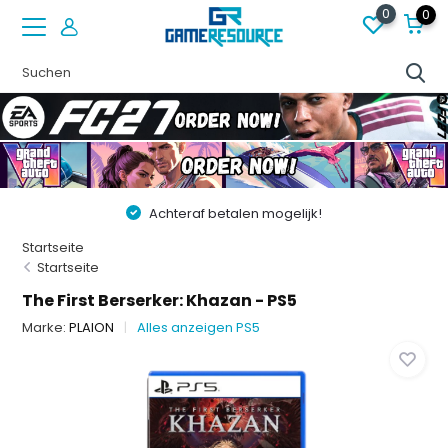
0
0
Achteraf betalen mogelijk!
Startseite
Startseite
The First Berserker: Khazan - PS5
Marke:
PLAION
Alles anzeigen PS5