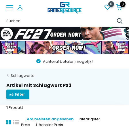
0
0
Achteraf betalen mogelijk!
Schlagworte
Artikel mit Schlagwort PS3
Filter
1
Produkt
Am meisten angesehen
Niedrigster
Preis
Höchster Preis