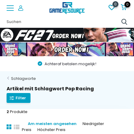
0
0
Achteraf betalen mogelijk!
Schlagworte
Artikel mit Schlagwort Pop Racing
Filter
2
Produkte
Am meisten angesehen
Niedrigster
Preis
Höchster Preis