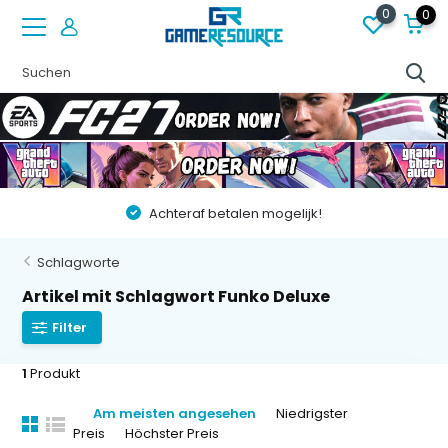
0
0
Achteraf betalen mogelijk!
Schlagworte
Artikel mit Schlagwort Funko Deluxe
Filter
1
Produkt
Am meisten angesehen
Niedrigster
Preis
Höchster Preis