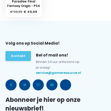
Paradise: Final
Fantasy Origin - PS4
€ 59,99
€ 49,99
Volg ons op Social Media!
Bel of mail ons!
Kontakt
Binnen 24 uur antwoord op
je vraag!
service@gameresource.nl
Abonneer je hier op onze
nieuwsbrief!