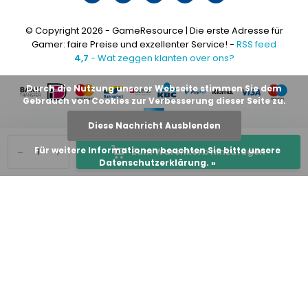
© Copyright 2026 - GameResource | Die erste Adresse für
Gamer: faire Preise und exzellenter Service! -
RSS feed
4,7
- Wat zeggen klanten over ons?
Durch die Nutzung unserer Webseite stimmen Sie dem
Gebrauch von Cookies zur Verbesserung dieser Seite zu.
Diese Nachricht Ausblenden
-
+
Für weitere Informationen beachten Sie bitte unsere
Zum Warenkorb hinzufügen
Datenschutzerklärung. »