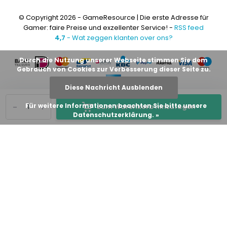
© Copyright 2026 - GameResource | Die erste Adresse für
Gamer: faire Preise und exzellenter Service! -
RSS feed
4,7
- Wat zeggen klanten over ons?
Durch die Nutzung unserer Webseite stimmen Sie dem
Gebrauch von Cookies zur Verbesserung dieser Seite zu.
Diese Nachricht Ausblenden
-
+
Für weitere Informationen beachten Sie bitte unsere
Zum Warenkorb hinzufügen
Datenschutzerklärung. »