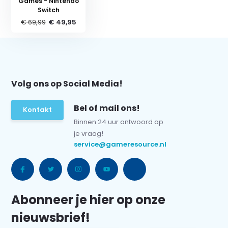
Games - Nintendo
Switch
€ 69,99
€ 49,95
Volg ons op Social Media!
Bel of mail ons!
Kontakt
Binnen 24 uur antwoord op
je vraag!
service@gameresource.nl
Abonneer je hier op onze
nieuwsbrief!