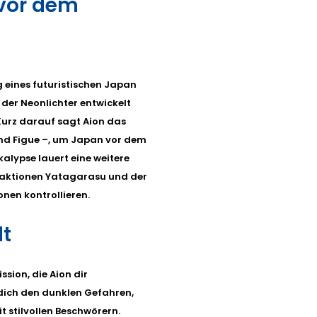
vor dem
 eines futuristischen Japan
der Neonlichter entwickelt
 Kurz darauf sagt Aion das
und Figue –, um Japan vor dem
alypse lauert eine weitere
raktionen Yatagarasu und der
nen kontrollieren.
lt
ssion, die Aion dir
 dich den dunklen Gefahren,
t stilvollen Beschwörern.