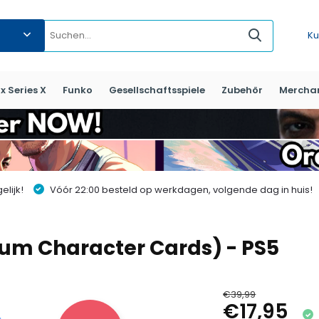
Ku
x Series X
Funko
Gesellschaftsspiele
Zubehör
Mercha
lijk!
Vóór 22:00 besteld op werkdagen, volgende dag in huis!
mium Character Cards) - PS5
€39,99
€17,95