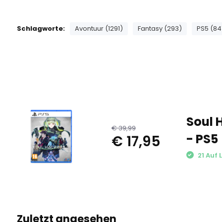
Schlagworte:
Avontuur (1291)
Fantasy (293)
PS5 (84
Soul 
€ 39,99
- PS5
€ 17,95
21 Auf 
Zuletzt angesehen