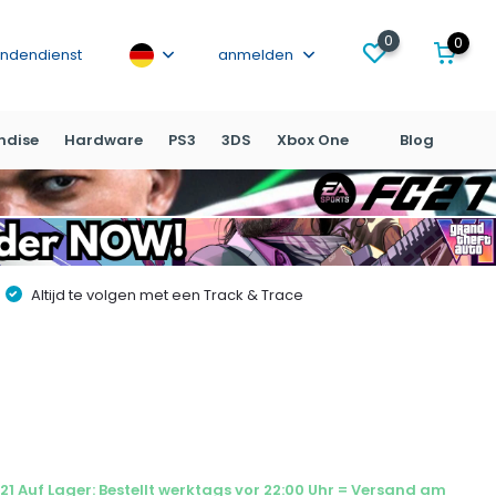
0
0
ndendienst
anmelden
ndise
Hardware
PS3
3DS
Xbox One
Blog
Altijd te volgen met een Track & Trace
21 Auf Lager: Bestellt werktags vor 22:00 Uhr = Versand am