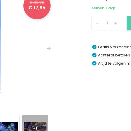
€ 39,99
€ 17,95
selben Tag!
-
+
Gratis Verzending
Achteraf betalen
Altijd te volgen 
+1