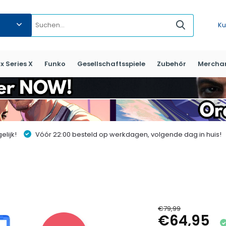
Ku
x Series X
Funko
Gesellschaftsspiele
Zubehör
Mercha
lijk!
Vóór 22:00 besteld op werkdagen, volgende dag in huis!
€79,99
€64,95