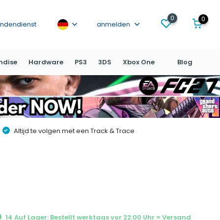
0
0
ndendienst
anmelden
ndise
Hardware
PS3
3DS
Xbox One
Blog
Altijd te volgen met een Track & Trace
14 Auf Lager: Bestellt werktags vor 22:00 Uhr = Versand