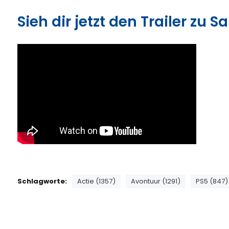
Sieh dir jetzt den Trailer zu S
Schlagworte:
Actie (1357)
Avontuur (1291)
PS5 (847)