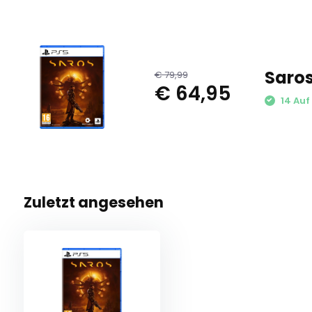
Saros
€ 79,99
€ 64,95
14 Auf
Zuletzt angesehen