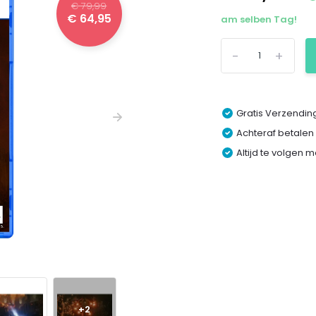
€ 79,99
€ 64,95
am selben Tag!
-
+
Gratis Verzending
Achteraf betalen
Altijd te volgen 
+2