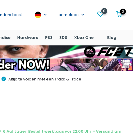
0
0
ndendienst
anmelden
ndise
Hardware
PS3
3DS
Xbox One
Blog
Altijd te volgen met een Track & Trace
6 Auf Lager: Bestellt werktags vor 22:00 Uhr = Versand am