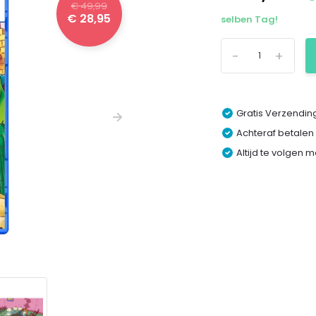
€ 49,99
€ 28,95
selben Tag!
-
+
Gratis Verzending
Achteraf betalen
Altijd te volgen 