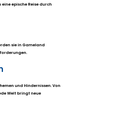
n eine epische Reise durch
erden sie in Gameland
sforderungen.
n
 Themen und Hindernissen. Von
ede Welt bringt neue