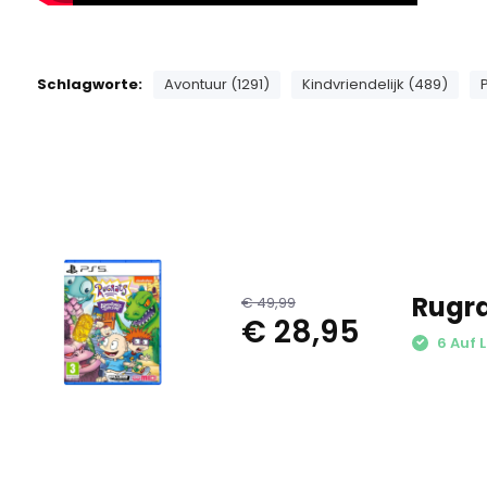
Schlagworte:
Avontuur (1291)
Kindvriendelijk (489)
Rugra
€ 49,99
€ 28,95
6 Auf 