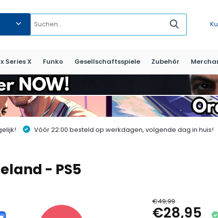
Ku
x Series X
Funko
Gesellschaftsspiele
Zubehör
Mercha
lijk!
Vóór 22:00 besteld op werkdagen, volgende dag in huis!
eland - PS5
€49,99
€28,95