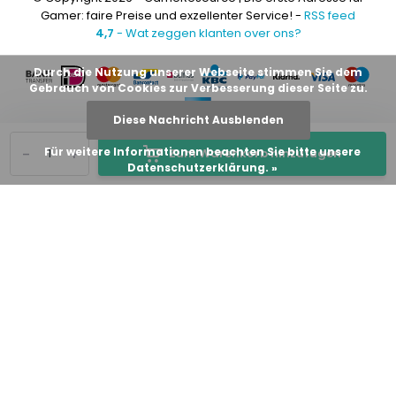
Gamer: faire Preise und exzellenter Service! -
RSS feed
4,7
- Wat zeggen klanten over ons?
Durch die Nutzung unserer Webseite stimmen Sie dem
Gebrauch von Cookies zur Verbesserung dieser Seite zu.
Diese Nachricht Ausblenden
-
+
Für weitere Informationen beachten Sie bitte unsere
Zum Warenkorb hinzufügen
Datenschutzerklärung. »