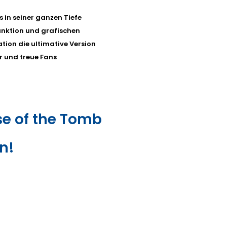
is in seiner ganzen Tiefe
Funktion und grafischen
tion die ultimative Version
r und treue Fans
Rise of the Tomb
n!