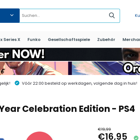
Ku
x Series X
Funko
Gesellschaftsspiele
Zubehör
Mercha
lijk!
Vóór 22:00 besteld op werkdagen, volgende dag in huis!
 Year Celebration Edition - PS4
€19,99
€16,95