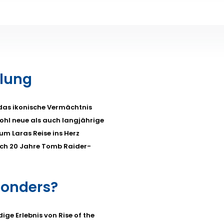
klung
t das ikonische Vermächtnis
ohl neue als auch langjährige
 um Laras Reise ins Herz
eich 20 Jahre Tomb Raider-
sonders?
ige Erlebnis von Rise of the