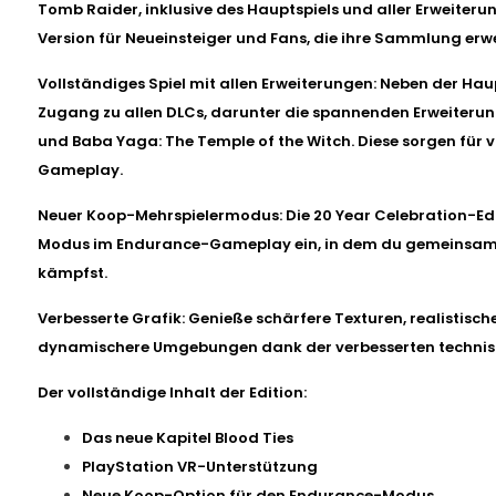
Tomb Raider, inklusive des Hauptspiels und aller Erweiterung
Version für Neueinsteiger und Fans, die ihre Sammlung erw
Vollständiges Spiel mit allen Erweiterungen: Neben der
Zugang zu allen DLCs, darunter die spannenden Erweiter
und Baba Yaga: The Temple of the Witch. Diese sorgen für v
Gameplay.
Neuer Koop-Mehrspielermodus: Die 20 Year Celebration-Edi
Modus im Endurance-Gameplay ein, in dem du gemeinsam
kämpfst.
Verbesserte Grafik: Genieße schärfere Texturen, realistisc
dynamischere Umgebungen dank der verbesserten technisc
Der vollständige Inhalt der Edition:
Das neue Kapitel Blood Ties
PlayStation VR-Unterstützung
Neue Koop-Option für den Endurance-Modus