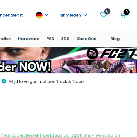
0
0
ndendienst
anmelden
ndise
Hardware
PS3
3DS
Xbox One
Blog
Altijd te volgen met een Track & Trace
1 Auf Lager: Bestellt werktags vor 22:00 Uhr = Versand am