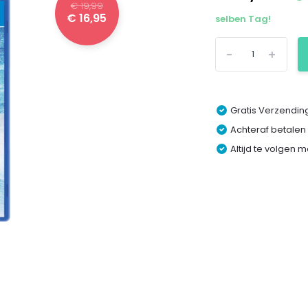
€ 19,99
€ 16,95
selben Tag!
-
+
Gratis Verzending
Achteraf betalen
Altijd te volgen 