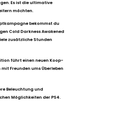
en. Es ist die ultimative
eitern möchten.
 Hauptkampagne bekommst du
ungen Cold Darkness Awakened
iele zusätzliche Stunden
tion führt einen neuen Koop-
 mit Freunden ums Überleben
here Beleuchtung und
hen Möglichkeiten der PS4.