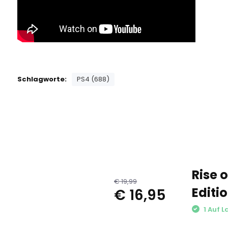
Schlagworte:
PS4 (688)
Rise 
€ 19,99
Editi
€ 16,95
1 Auf L