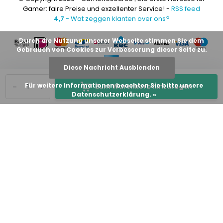
Gamer: faire Preise und exzellenter Service! -
RSS feed
4,7
- Wat zeggen klanten over ons?
Durch die Nutzung unserer Webseite stimmen Sie dem
Gebrauch von Cookies zur Verbesserung dieser Seite zu.
Diese Nachricht Ausblenden
-
+
Für weitere Informationen beachten Sie bitte unsere
Zum Warenkorb hinzufügen
Datenschutzerklärung. »