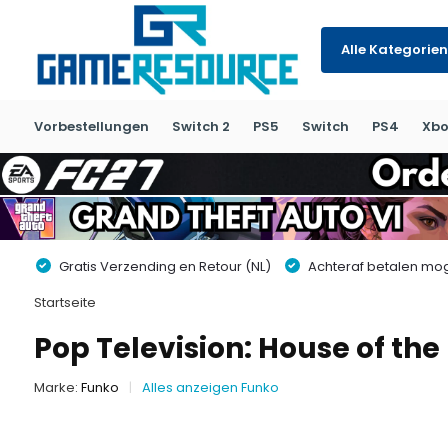
Alle Kategorien
Vorbestellungen
Switch 2
PS5
Switch
PS4
Xbo
Gratis Verzending en Retour (NL)
Achteraf betalen moge
Startseite
Pop Television: House of th
Marke:
Funko
Alles anzeigen Funko