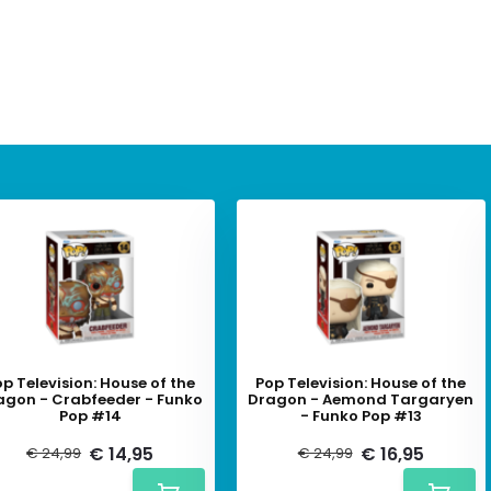
p Television: House of the
Pop Television: House of the
agon - Crabfeeder - Funko
Dragon - Aemond Targaryen
Pop #14
- Funko Pop #13
€ 14,95
€ 16,95
€ 24,99
€ 24,99