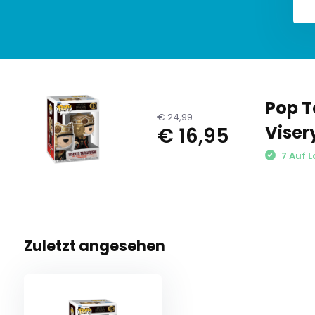
Pop T
€ 24,99
Viser
€ 16,95
7 Auf L
Zuletzt angesehen