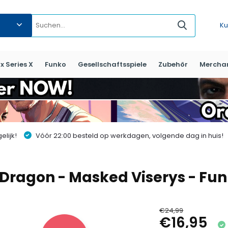
Ku
x Series X
Funko
Gesellschaftsspiele
Zubehör
Mercha
lijk!
Vóór 22:00 besteld op werkdagen, volgende dag in huis!
e Dragon - Masked Viserys - Fu
€24,99
€16,95