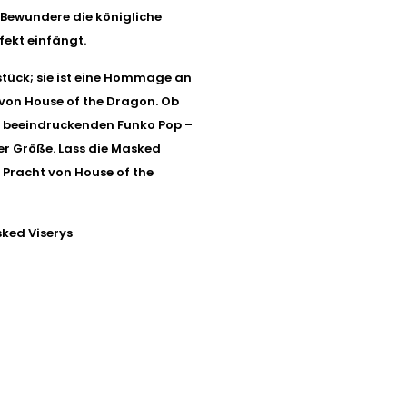
 Bewundere die königliche
fekt einfängt.
stück; sie ist eine Hommage an
von House of the Dragon. Ob
er beeindruckenden Funko Pop –
er Größe. Lass die Masked
e Pracht von House of the
sked Viserys