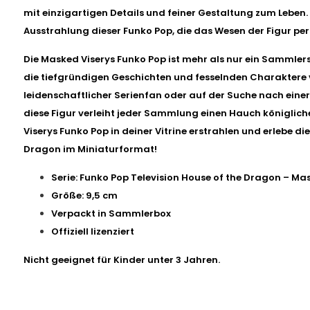
mit einzigartigen Details und feiner Gestaltung zum Leben.
Ausstrahlung dieser Funko Pop, die das Wesen der Figur per
Die Masked Viserys Funko Pop ist mehr als nur ein Sammler
die tiefgründigen Geschichten und fesselnden Charaktere 
leidenschaftlicher Serienfan oder auf der Suche nach ein
diese Figur verleiht jeder Sammlung einen Hauch königlich
Viserys Funko Pop in deiner Vitrine erstrahlen und erlebe di
Dragon im Miniaturformat!
Serie: Funko Pop Television House of the Dragon – Ma
Größe: 9,5 cm
Verpackt in Sammlerbox
Offiziell lizenziert
Nicht geeignet für Kinder unter 3 Jahren.