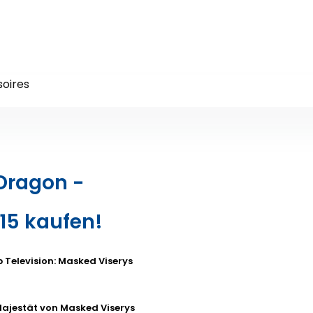
oires
 Dragon -
15 kaufen!
p Television: Masked Viserys
Majestät von Masked Viserys