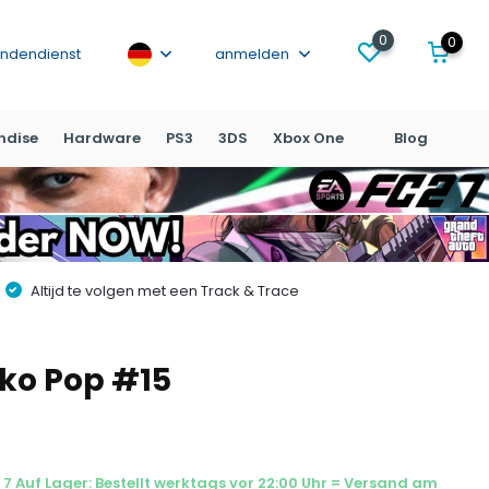
0
0
ndendienst
anmelden
ndise
Hardware
PS3
3DS
Xbox One
Blog
Altijd te volgen met een Track & Trace
nko Pop #15
7 Auf Lager: Bestellt werktags vor 22:00 Uhr = Versand am