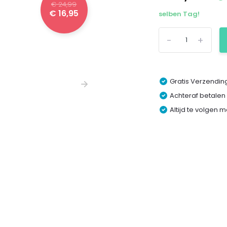
€ 24,99
€ 16,95
selben Tag!
-
+
Gratis Verzending
Achteraf betalen
Altijd te volgen 