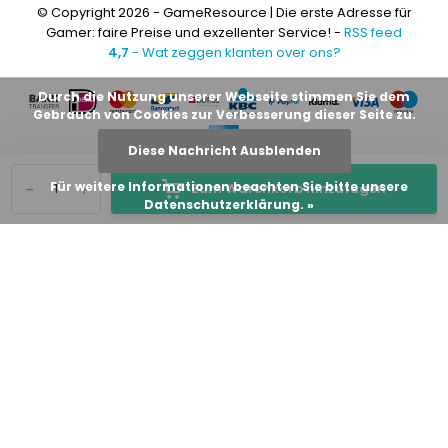
© Copyright 2026 - GameResource | Die erste Adresse für
Gamer: faire Preise und exzellenter Service! -
RSS feed
4,7
- Wat zeggen klanten over ons?
Durch die Nutzung unserer Webseite stimmen Sie dem
Gebrauch von Cookies zur Verbesserung dieser Seite zu.
Diese Nachricht Ausblenden
-
+
Für weitere Informationen beachten Sie bitte unsere
Zum Warenkorb hinzufügen
Datenschutzerklärung. »