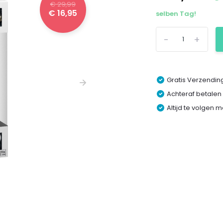
€ 29,99
€ 16,95
selben Tag!
-
+
Gratis Verzending
Achteraf betalen
Altijd te volgen 