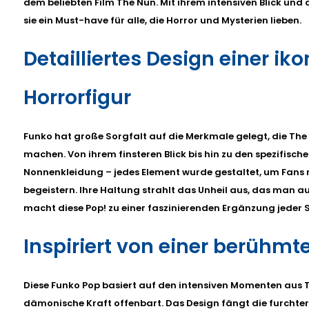
dem beliebten Film The Nun. Mit ihrem intensiven Blick und 
sie ein Must-have für alle, die Horror und Mysterien lieben.
Detailliertes Design einer ik
Horrorfigur
Funko hat große Sorgfalt auf die Merkmale gelegt, die Th
machen. Von ihrem finsteren Blick bis hin zu den spezifische
Nonnenkleidung – jedes Element wurde gestaltet, um Fans m
begeistern. Ihre Haltung strahlt das Unheil aus, das man a
macht diese Pop! zu einer faszinierenden Ergänzung jede
Inspiriert von einer berühmt
Diese Funko Pop basiert auf den intensiven Momenten aus T
dämonische Kraft offenbart. Das Design fängt die furchte