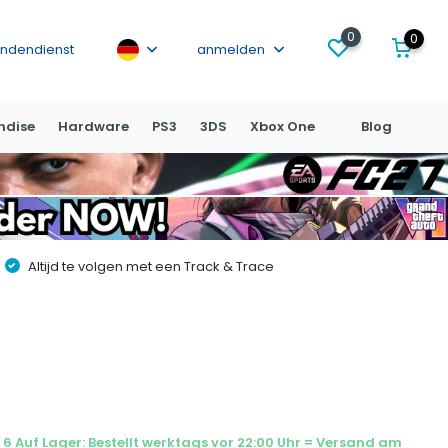
0
0
ndendienst
anmelden
ndise
Hardware
PS3
3DS
Xbox One
Blog
Altijd te volgen met een Track & Trace
6 Auf Lager: Bestellt werktags vor 22:00 Uhr = Versand am