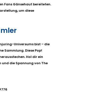
en Fans Gänsehaut bereiteten.
arstellung, um diese
mmler
juring-Universums bist – die
ine Sammlung. Diese Pop!
herausstechen. Hol dir ein
m und die Spannung von The
 #776