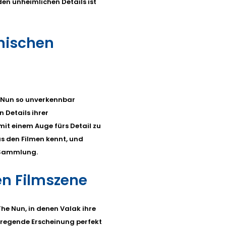
den unheimlichen Details ist
onischen
e Nun so unverkennbar
n Details ihrer
it einem Auge fürs Detail zu
us den Filmen kennt, und
r Sammlung.
en Filmszene
he Nun, in denen Valak ihre
rregende Erscheinung perfekt