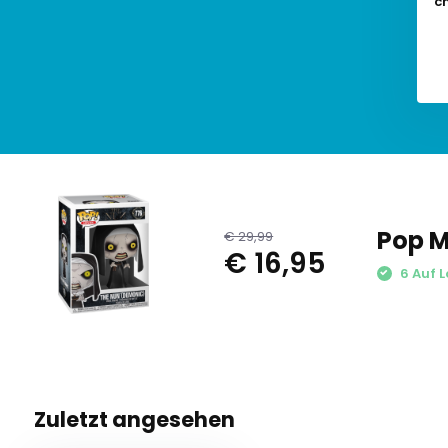
cm
Pop M
€ 29,99
€ 16,95
6 Auf L
Zuletzt angesehen