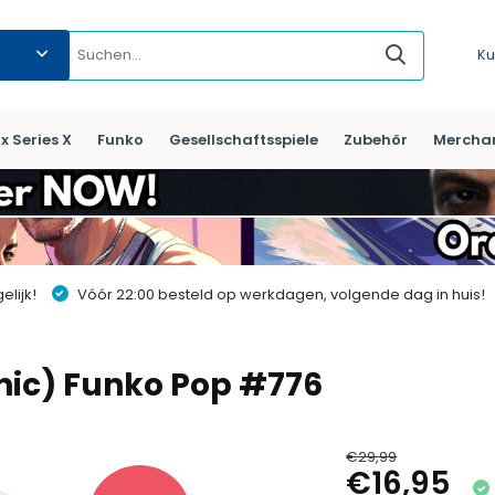
Ku
x Series X
Funko
Gesellschaftsspiele
Zubehör
Mercha
lijk!
Vóór 22:00 besteld op werkdagen, volgende dag in huis!
nic) Funko Pop #776
€29,99
€16,95