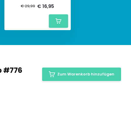
€ 16,95
€ 29,99
p #776
Zum Warenkorb hinzufügen