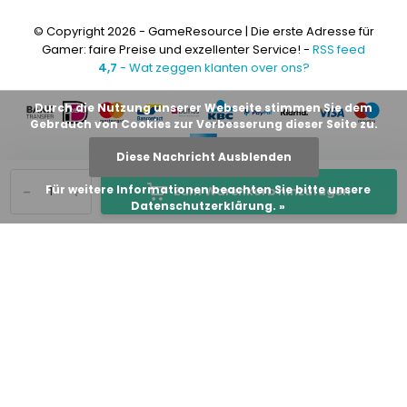
© Copyright 2026 - GameResource | Die erste Adresse für
Gamer: faire Preise und exzellenter Service! -
RSS feed
4,7
- Wat zeggen klanten over ons?
Durch die Nutzung unserer Webseite stimmen Sie dem
Gebrauch von Cookies zur Verbesserung dieser Seite zu.
Diese Nachricht Ausblenden
-
+
Für weitere Informationen beachten Sie bitte unsere
Zum Warenkorb hinzufügen
Datenschutzerklärung. »