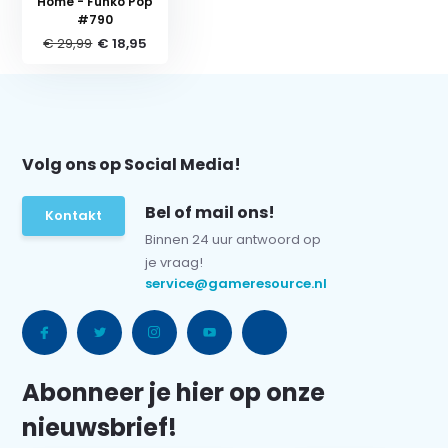
Home - Funko Pop
#790
€ 29,99
€ 18,95
Volg ons op Social Media!
Bel of mail ons!
Kontakt
Binnen 24 uur antwoord op
je vraag!
service@gameresource.nl
Abonneer je hier op onze
nieuwsbrief!