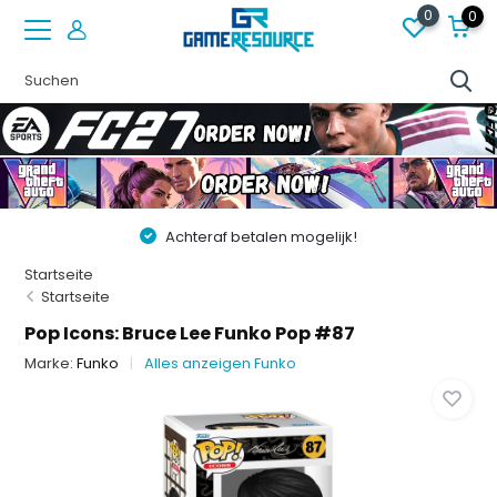
0
0
Achteraf betalen mogelijk!
Startseite
Startseite
Pop Icons: Bruce Lee Funko Pop #87
Marke:
Funko
Alles anzeigen Funko