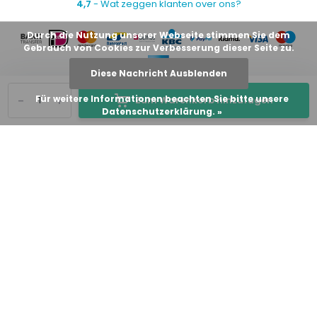
4,7
- Wat zeggen klanten over ons?
Durch die Nutzung unserer Webseite stimmen Sie dem
Gebrauch von Cookies zur Verbesserung dieser Seite zu.
Diese Nachricht Ausblenden
-
+
Für weitere Informationen beachten Sie bitte unsere
Zum Warenkorb hinzufügen
Datenschutzerklärung. »