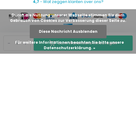
4,7
- Wat zeggen klanten over ons?
Durch die Nutzung unserer Webseite stimmen Sie dem
Gebrauch von Cookies zur Verbesserung dieser Seite zu.
Diese Nachricht Ausblenden
-
+
Für weitere Informationen beachten Sie bitte unsere
Zum Warenkorb hinzufügen
Datenschutzerklärung. »